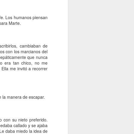
e le pasa, 
ravés de su 
 fe. Los humanos piensan
 que otros 
para Marte.
o tiene una 
 quizás  en 
caprichosa 
cribirlos, cambiaban de
dos con los marcianos del
 “Cuidado, 
elepáticamente que nunca
 No le hice 
yo era tan chico, no me
n el riesgo 
Ella me invitó a recorrer
ado pero el 
n la manera de escapar.
n mosquito. 
lo esperaba 
ejar que me 
 con su nieto preferido.
edaba callado y se ajaba
a, ni a los 
 Le daba miedo la idea de