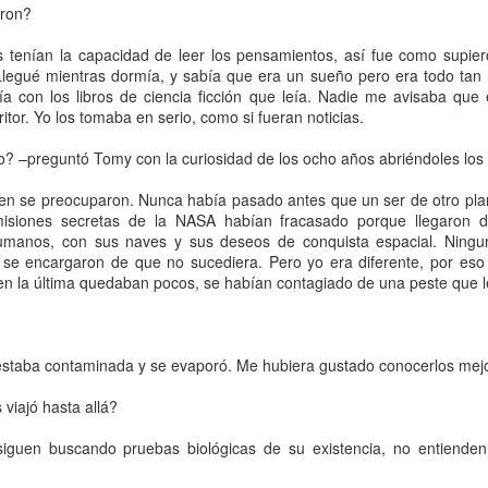
eron lágrimas. Gran parte de mi historia digitalizada se almacen
eron?
ré, ni de las que hice backups (nota mental, hacer siempre backup
s tenían la capacidad de leer los pensamientos, así fue como supie
ompartí, la novela que dejé por la mitad. ¿En manos de quién 
 ¡Y mi artículo sobre vinos!
Llegué mientras dormía, y sabía que era un sueño pero era todo tan r
abado algún video comprometedor?
 con los libros de ciencia ficción que leía. Nadie me avisaba que 
itor. Yo los tomaba en serio, como si fueran noticias.
s netbooks en cómodas cuotas. Todavía vivíamos juntos. Habí
 chateaban todo el día y se iban de afters hasta que entendimos qu
? –preguntó Tomy con la curiosidad de los ocho años abriéndoles los 
onas que pudieran interponerse entre nosotros. De repente pasamos a
 por Pink Floyd, mirábamos las eternas temporadas de 
Prison B
 bien se preocuparon. Nunca había pasado antes que un ser de otro pla
frentar el viaje del subte en el que siempre llegábamos tarde y ap
 misiones secretas de la NASA habían fracasado porque llegaron
tos felices era consciente de que nuestro tiempo juntos tenía venci
manos, con sus naves y sus deseos de conquista espacial. Ninguna
on el sello del final. 
 se encargaron de que no sucediera. Pero yo era diferente, por es
 en la última quedaban pocos, se habían contagiado de una peste que 
tbook fue mucho más que una herramienta tecnológica, en ella 
eza. Me acompañó a Cuba para hacer una tesis que más tarde cambié
d
. También la usé para contar que dejaría mi trabajo estable para surfe
estaba contaminada y se evaporó. Me hubiera gustado conocerlos mejo
 las propuestas, los sumarios y los artículos que se iniciaron en e
azo más palpable con mi pasado, la conexión con lo que había quedad
viajó hasta allá?
ntrevistas que no subí a la nube, el registro de los momentos felice
a siguen buscando pruebas biológicas de su existencia, no entiend
esplandor de una mente sin recuerdos, se irían en la mochila del ladr