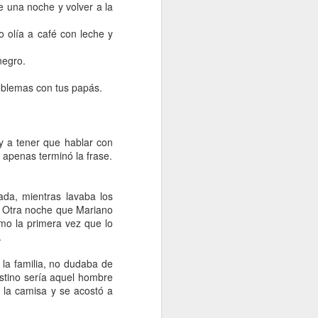
s y morimos 
se una noche y volver a la
lets y las 
 olía a café con leche y
o que ya no 
negro.
roblemas con tus papás.
oy a tener que hablar con
 apenas terminó la frase.
da, mientras lavaba los
e. Otra noche que Mariano
mo la primera vez que lo
.
 la familia, no dudaba de
stino sería aquel hombre
 la camisa y se acostó a