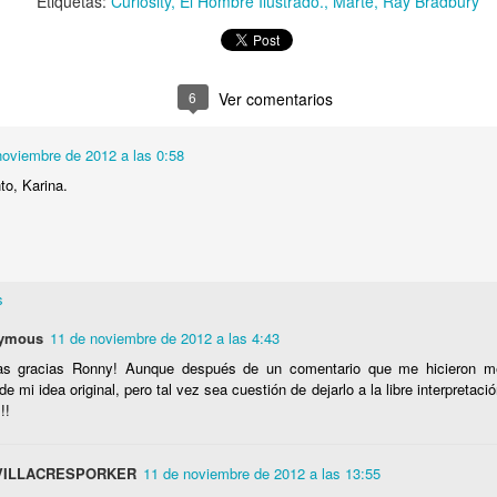
Etiquetas:
Curiosity
El Hombre Ilustrado.
Marte
Ray Bradbury
e de 2016 a las 13:10
6
Ver comentarios
liz año, Kariu.
noviembre de 2012 a las 0:58
o, Karina.
s
ymous
11 de noviembre de 2012 a las 4:43
s gracias Ronny! Aunque después de un comentario que me hicieron m
de mi idea original, pero tal vez sea cuestión de dejarlo a la libre interpretaci
!!
VILLACRESPORKER
11 de noviembre de 2012 a las 13:55