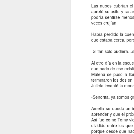
Las nubes cubrían el
apretó su osito y se 
Fuera de estado
7
podría sentirse meno
veces crujían.
Enlaces
31
Había perdido la cuen
que estaba cerca, per
Rupturas
2
Álex Azkona
21 de mayo de 
-Si tan sólo pudiera…
Suelo llevar una memoria USB
Texto afiebrado
4
ordenador y lo que arranca so
Al otro día en la esc
pincho al piso junto a tu cel
Escribir
15
que nada de eso exist
muy bien en la teoría yo lo te
Malena se puso a llo
terminaron los dos en 
Temporada de autitos
4
Hola otra vez. Besos.
Julieta levantó la mano
Responder
Falsaria
-Señorita, ya somos gr
Respuestas
Curvaturas
6
Amelia se quedó un in
Anonymous
21 de 
aprender y que el próx
Hola Álex! Es una b
Así fue como Tomy vi
http://10decorazones.tumblr.com/
2
pero la saco muy poc
dividido entre los qu
practicando también 
porque desde que nacen
Yo creo
7