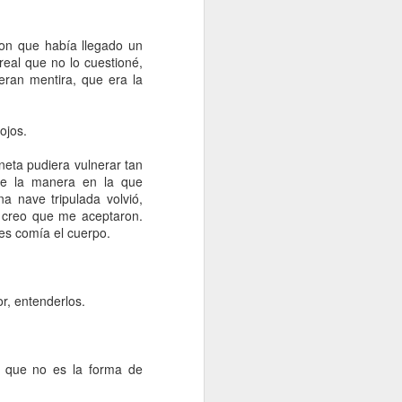
aba en esa 
), cuentos 
ron que había llegado un
caería esa 
eal que no lo cuestioné,
eran mentira, que era la
amos sido 
e no había 
ojos.
 compartir 
reak
 y nos 
neta pudiera vulnerar tan
lastados a 
 de la manera en la que
miento, la 
 nave tripulada volvió,
o creo que me aceptaron.
les comía el cuerpo.
escribí la 
 por otra; 
conectada a una pantalla plana me ayudó a saborear la soltería recién recuperada, el placer de darme panzadas de 
ar las olas 
r, entenderlos.
se espacio 
o atrás.
s que algún 
en que no es la forma de
ón.