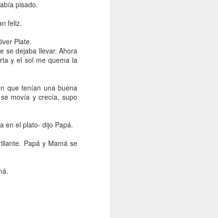
había pisado.
n feliz.
iver Plate.
e se dejaba llevar. Ahora
rta y el sol me quema la
s recuerdes
on que tenían una buena
i lo miramos
 se movía y crecía, supo
los pudimos
os nosotros
a en el plato- dijo Papá.
brillante. Papá y Mamá se
má.
ivo de mi