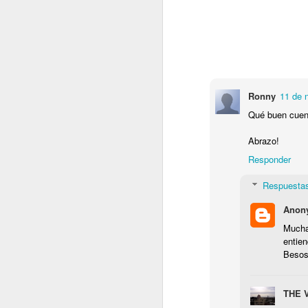
Tan lejos de casa
11
Responder
Lombrices
7
Álex Azkona
31 de diciembr
Los Rubiks
4
En 2017 veo nuevos posts. Fe
Responder
The Wall: los martillos siguen marchando
5
Ronny
11 de 
Qué buen cuent
Lloro de Felicidad
7
Abrazo!
Historia de aviones y bautismos
8
Responder
Respuesta
Abril (primera parte)
Anon
Silencio
2
Mucha
entien
El asombro de la primera vez
2
Besos
Moderna botella al mar
6
THE 