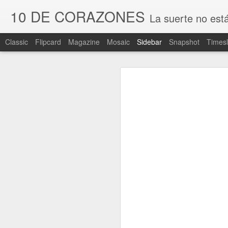
10 DE CORAZONES
La suerte no est
Classic
Flipcard
Magazine
Mosaic
Sidebar
Snapshot
Timesl
Soltar o no soltar
5
Gracias por el fuego
2
El 10 de agosto de 2015 me robaron
reflexionar sobre los sentimientos
diferente en varios aspectos, esto
Una de fantasmas considerados
4
Pesadilla con abrazo
3
“Hola queridos. Acaban de rob
pueda contener”.
El primer párrafo
2
Es lunes y llueve. Todavía tiembl
Quiero festejar el Día de los Muertos
2
contención en Twitter. Mi mensaje 
bien, si necesito algo. Hace pocos
Para Messi
2
Soy periodista, trabajo en forma in
mundo, y a la vez, conectarme a él
Continuidad del axolotl*
2
Whatever,