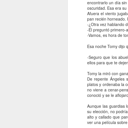
bienes, ni a las personas. Osho le
encontrarlo un día sin
solos. Pero yo no quería soltar 
oscuridad. Esa era su 
Volver a Marte
6
Afuera el viento juga
notebooks. No quería reemplazarla 
pan recién horneado. P
va a volver. 
-¿Otra vez hablando de
Demasiado sol
8
-Él preguntó primero-a
-Vamos, es hora de to
TEDxRíodelaPlata: El Universo de las Ideas
4
Esa noche Tomy dijo qu
Cuerpo de Mujer Muerta
4
-Seguro que los abuel
ellos para que te deje
THC
7
Tomy la miró con ganas
Sueño cumplido
11
De repente Ángeles s
platos y ordenaba la 
Mi Herencia
6
no viene a cenar-pens
conoció y se le aflojar
Sexo con Cortázar
2
Aunque las guardias lo
su elección, no podrí
Soñar para cambiar el mundo
4
alto y callado que pa
ver una película sobr
Derrumbe
4