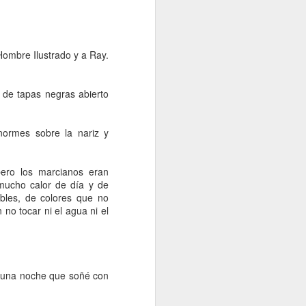
 si el café 
san volando 
comendarlos 
que venden 
Hombre Ilustrado y a Ray.
 de tapas negras abierto
 sobresalté 
istola. Más 
normes sobre la nariz y
a. Mientras 
so, pero mi 
pero los marcianos eran
 mucho calor de día y de
bles, de colores que no
no tocar ni el agua ni el
sta las de 
 dibujos de 
iraron por 
 gastada y 
or una noche que soñé con
atieron los 