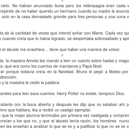
v
Publicado
21st May 2016
por
Anonymous
 cielo. No habían anunciado lluvia pero los relámpagos eran cada
arrepintió de no haber querido un hermano cuando su madre le anunci
s solo en la casa demasiado grande para tres personas y una cuna 
5
Ver comentarios
ta de la cantidad de veces que intentó soñar con Marte. Cada vez que
o cuando creía que lo había logrado, se despertaba sobresaltado y ape
2016 a las 22:49
si el abuelo me enseñara… tiene que haber una manera de volver.
 con su propio sistema operativo y todas mis cosas ahí. Enchufo el pincho e
v
n mis cosas, así no dejo ningún rastro. Si algún día me vienen a por la plat
uela, la maestra Amelia les mandó a leer un cuento sobre hadas y mago
ular y ya está, no soltar, aunque confieso también que soy un poco cagón y 
ía, que era como los cuentos de marcianos y Papá Noel.
ngo que practicar.
rar porque todavía creía en la Navidad. Bruno le pegó a Mateo por
dirección.
 y la maestra le cedió la palabra:
andes para leer esos cuentos. Harry Potter no existe, tampoco Dios.
stante con la boca abierta y después les dijo que no estaban ahí p
mayo de 2016 a las 23:21
imo que hablara, iba a recibir un castigo ejemplar.
uena idea, me gusta el término "pincho". Ahora ando con una notebook m
o que la mejor alumna terminaba por primera vez castigada y compre
o a la calle y no tiene demasiados recuerdos. Lo importante está en la nube
e creían y los que no, y que el abuelo tenía razón, los hombres nunc
el desapego con ella así que trato de no encariñarme. ¡Besos por allá!
 les enseñan a analizar lo que se ve y a justificar lo que no se ve c