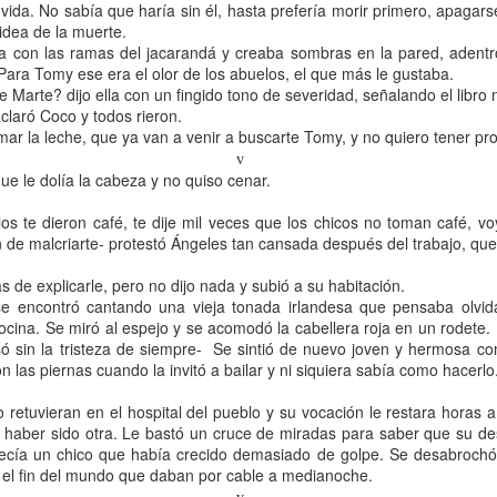
 explica al Occidente materialista que el desapego es amor. Nacemo
 vida. No sabía que haría sin él, hasta prefería morir primero, apagar
mi netbook, que además se discontinuó tras la tiranía de las tab
idea de la muerte.
ba con las ramas del jacarandá y creaba sombras en la pared, adentro
por otra sin pasado y tener que hacer el recuento de las heridas de l
ara Tomy ese era el olor de los abuelos, el que más le gustaba.
 Marte? dijo ella con un fingido tono de severidad, señalando el libro 
claró Coco y todos rieron.
mar la leche, que ya van a venir a buscarte Tomy, y no quiero tener p
v
e le dolía la cabeza y no quiso cenar.
os te dieron café, te dije mil veces que los chicos no toman café, v
n de malcriarte- protestó Ángeles tan cansada después del trabajo, que
 de explicarle, pero no dijo nada y subió a su habitación.
e encontró cantando una vieja tonada irlandesa que pensaba olvida
cocina. Se miró al espejo y se acomodó la cabellera roja en un rodet
ó sin la tristeza de siempre- Se sintió de nuevo joven y hermosa co
on las piernas cuando la invitó a bailar y ni siquiera sabía como hacerlo
 retuvieran en el hospital del pueblo y su vocación le restara horas a
a haber sido otra. Le bastó un cruce de miradas para saber que su de
recía un chico que había crecido demasiado de golpe. Se desabrochó
e el fin del mundo que daban por cable a medianoche.