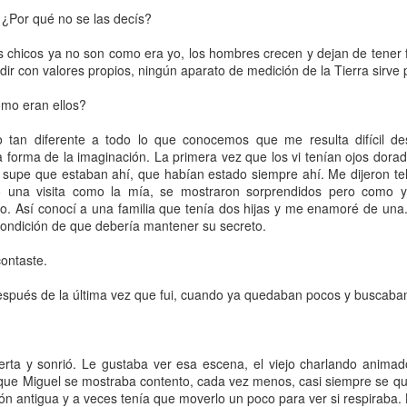
n”
, le había dicho a un amigo la semana anterior. Uno atrae lo qu
 ¿Por qué no se las decís?
sentencias. Ahora que estudio la filosofía del Yoga, miro todo a t
s chicos ya no son como era yo, los hombres crecen y dejan de tener
tienen los hindúes para explicar la fuerza natural de los hechos,
r con valores propios, ningún aparato de medición de la Tierra sirve 
man Dios o lo atribuyen a la casualidad. Yo prefiero pensar que tod
tranquila si sé que tengo la posibilidad de aprender en esta vida, o
ómo eran ellos?
é después de una cadena de acontecimientos que tienen una conexión 
 vacío. 
 tan diferente a todo lo que conocemos que me resulta difícil des
a forma de la imaginación. La primera vez que los vi tenían ojos dora
portante es que estás bien”
. Me dirán más tarde como consuelo.
 y supe que estaban ahí, que habían estado siempre ahí. Me dijeron t
staba en otra mesa, y que ya había entregado la  plata y el celular.
o una visita como la mía, se mostraron sorprendidos pero como 
aliza puede hacernos actuar de forma inesperada. Casi sin pensar e
o. Así conocí a una familia que tenía dos hijas y me enamoré de una. 
o tomé por la campera. Yo era tan alta como él, podría haberlo tir
 condición de que debería mantener su secreto.
edé en mis genes. Los demás seguían paralizados. 
contaste.
ecesito para trabajar.
después de la última vez que fui, cuando ya quedaban pocos y buscaba
a molestia, con el mismo gesto que podría haber usado para matar u
la puerta. No se detuvo hasta que se subió a una moto, su cómplice 
itó. Recién cuando los perdí de vista me senté en una silla y pude d
erta y sonrió. Le gustaba ver esa escena, el viejo charlando animado
que Miguel se mostraba contento, cada vez menos, casi siempre se qu
uda. Soltar dicen los gurúes de la posmodernidad. No te aferres a nad
n antigua y a veces tenía que moverlo un poco para ver si respiraba.