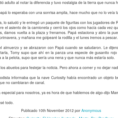
ió adulto al notar la diferencia y tuvo nostalgia de la tierra que nunca 
el papá lo esperaba con una sonrisa amplia, hace mucho que no lo veía ta
 lo saludó y le entregó un paquete de figuritas con los jugadores de R
CANICAS
7 de octubre de 2016 a las 11:50
e el asiento de la camioneta y cerró los ojos como hacía cada vez qu
, damos vuelta a la plaza y frenamos. Papá estaciona y abro la pue
a primavera, y mañana me golpearé la rodilla y el lunes iremos a pescar.
rito. Mi pésame por la muerte de algunos de tus archivos. Mientras lo
 almuerzo y se abrazaron con Papá cuando se saludaron. Le dijer
el hecho cierto de que nos apegamos de forma casi idiota a un artículo, que s
ntarla, Tomy supo que ahí en la panza una especie de gusanito rojo
s los programas los podemos volver a conseguir y todas las fotos y videos 
a a la pelota, supo que sería una nena y que nunca más estaría solo.
tonces la máquina no es protagonista, los protagónicos de esta tragedia som
as, no las usamos. A que ahora si guardas cada foto y cada video...verdad?
 los abuelos para festejar la noticia. Pero ahora a comer y no dejar nad
 Panamá, y a aprender.
riodista informaba que la nave Curiosity había encontrado un objeto 
que no cambiaran de canal.
a especial para nosotros, ya es hora de que hablemos de algo-dijo Ma
diciembre de 2016 a las 1:59
 sé todo.
que lo hayas leído desde allá. Supongo que no es un comportamiento exclus
un poco. ¡Saludos!
Publicado
10th November 2012
por
Anonymous