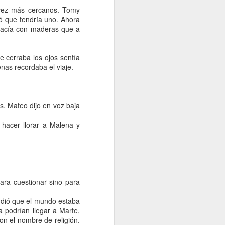
 vez más cercanos. Tomy
ó que tendría uno. Ahora
vacía con maderas que a
 cerraba los ojos sentía
nas recordaba el viaje.
n cualquier
a yo tiro mi
s. Mateo dijo en voz baja
lo que suena
 hacer llorar a Malena y
ara cuestionar sino para
ás grande
ndió que el mundo estaba
, y estoy
a podrían llegar a Marte,
on el nombre de religión.