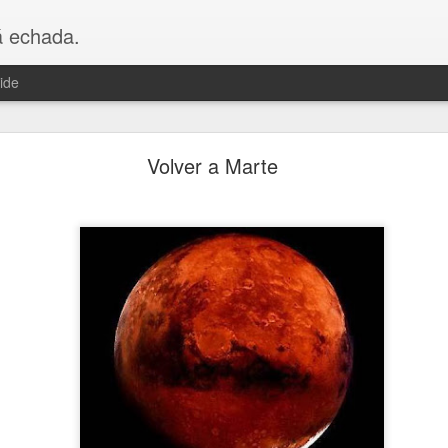
á echada.
ide
Soltar o no soltar
Volver a Marte
 mi netbook en un bar y escribí este texto como una forma de hacer
 y el apago a ciertas cosas. Ahora, que soy otra, parecida a esa qu
y preparada para compartirlo.
arme la compu. No me hago cargo de la difusión de la inform
o pero necesito compartir lo que me pasa. En tiempos de redes soci
se multiplica en los celulares de mis followers, enseguida me pregunt
 minutos dos ladrones cambiaron el rumbo del texto que pensaba escr
dependiente, eso significa que a veces un café es el lugar ideal para a
. En medio del ruido, del ir y venir de los clientes, de la música 