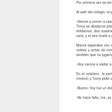
Por primera vez se sint
Responder
Comida para reptiles
6
Al salir del colegio, 
-Vamos a comer a casa,
El tropezón
8
INSTITUTO DE ARTES ME
Tomy se abalanzó sobr
doblamos, dos cuadras
Holas
Mala señal
4
cara, y el aire huele 
Me ha gustado mucho tu esc
seguirán siendo tuyos.
Mamá esperaba con el
Renuncia justificada
14
Mas allá de la tragedia esta 
noticia y antes de co
bien es abstracto, pues todo
también que no jugarí
haber salvado en la nube. En
El número de la suerte
16
que, teniendo las herramient
-Hoy vamos a visitar a
En todo caso, saludos desde
Sin abrazo de despedida
8
Responder
En el noticiero la pe
miraron y Tomy pidió 
El colegio en invierno
7
Respuestas
-Bueno, hoy fue un dí
Oblogo en el colectivo
3
Anonymous
27 de 
-No hace falta, ma, ya
Gracias, qué bueno 
Final del Fuego (Poesía con PD)
2
país, eso me alivia 